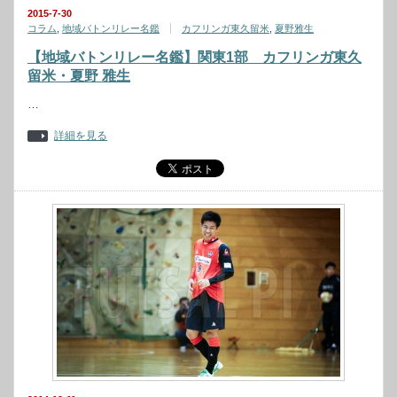
2015-7-30
コラム
,
地域バトンリレー名鑑
カフリンガ東久留米
,
夏野雅生
【地域バトンリレー名鑑】関東1部 カフリンガ東久
留米・夏野 雅生
…
詳細を見る