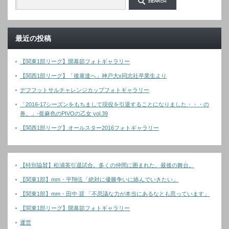
最近の投稿
【関東1部リーグ】開幕節フォトギャラリー
【関西1部リーグ】「後輩達へ」神戸大x同志社卒業生より
デフフットサルチャレンジカップフォトギャラリー
「2016-17シーズンをもちまして現役を引退することになりました・・・の
巻。」-亜麻色のPIVOの乙女 vol.39
【関西1部リーグ】オールスター2016フォトギャラリー
【特別協賛】松浦英引退試合。多くの仲間に囲まれた、最後の舞台。
【関東1部】mm・平翔伍「絶対に優勝争いに絡んでいきたい」
【関東1部】mm・田中 奨 「不思議な力が本当にあるなとも思っています」
【関東1部リーグ】開幕節フォトギャラリー
運営