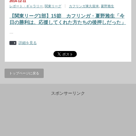
2014-12-11
レポート・ギャラリー
,
関東リーグ
カフリンガ東久留米
,
夏野雅生
【関東リーグ1部】15節 カフリンガ・夏野雅生「今
日の勝利は、応援してくれた方たちの後押しだった」
…
詳細を見る
トップページに戻る
スポンサーリンク