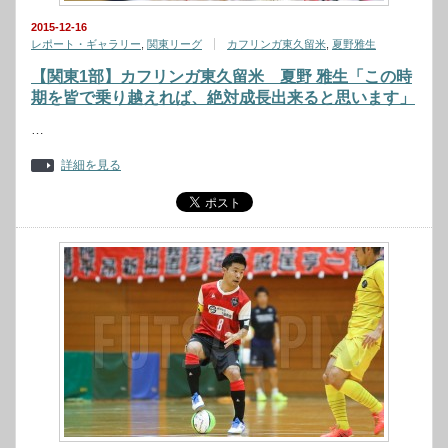
2015-12-16
レポート・ギャラリー
,
関東リーグ
カフリンガ東久留米
,
夏野雅生
【関東1部】カフリンガ東久留米 夏野 雅生「この時
期を皆で乗り越えれば、絶対成長出来ると思います」
…
詳細を見る