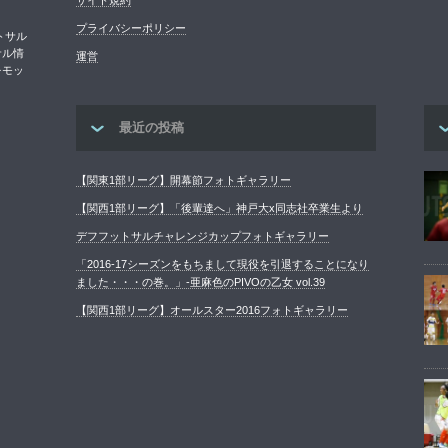
サイト規約
プライバシーポリシー
トサル
サル情
運営
をモッ
最近の投稿
【関東1部リーグ】開幕節フォトギャラリー
【関西1部リーグ】「後輩達へ」神戸大x同志社卒業生より
デフフットサルチャレンジカップフォトギャラリー
「2016-17シーズンをもちまして現役を引退することになり
ました・・・の巻。」-亜麻色のPIVOの乙女 vol.39
【関西1部リーグ】オールスター2016フォトギャラリー