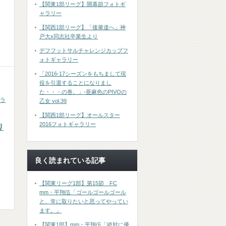
【関東1部リーグ】開幕節フォトギ
ャラリー
【関西1部リーグ】「後輩達へ」神
戸大x同志社卒業生より
デフフットサルチャレンジカップフ
ォトギャラリー
「2016-17シーズンをもちまして現
役を引退することになりまし
た・・・の巻。」-亜麻色のPIVOの
ラ
乙女 vol.39
【関西1部リーグ】オールスター
2016フォトギャラリー
り
良く読まれている記事
【関東リーグ1部】第15節 FC
mm・平翔伍「ゴールゴールゴール
と、常に取りたいと思ってやってい
ます。」
【関東1部】mm・平翔伍「絶対に優