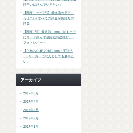
勝争いに絡んでいきたい」
【関東リーグ1部】最終節の見どこ
ろはコレ! すべての試合が気持ちの
勝負!
【関東1部】最終節 mm、柏トーア
にリード譲らず最終戦白星掴む。 -
フォトレポート
【PUMA CUP 2015】mm・平翔伍
「Fリーガーになんとしても勝ちた
い。」
アーカイブ
2017年6月
2017年4月
2017年3月
2017年2月
2017年1月