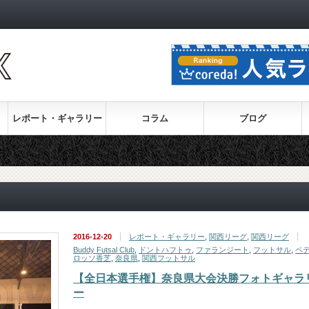
レポート・ギャラリー
コラム
ブログ
2016-12-20
レポート・ギャラリー
,
関西リーグ
,
関西リーグ
Buddy Futsal Club
,
ドントハフトゥ
,
ファランジート
,
フットサル
,
ペ
ロッソ香芝
,
奈良県
,
関西フットサル
【全日本選手権】奈良県大会決勝フォトギャラ
ー