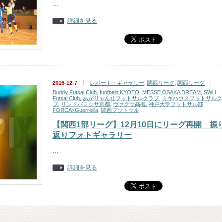
…
詳細を見る
2016-12-7
レポート・ギャラリー
,
関西リーグ
,
関西リーグ
Buddy Futsal Club
,
funfbein KYOTO
,
MESSE OSAKA DREAM
,
SWH
Futsal Club
,
あがりゃんせフットサルクラブ
,
ミキハウスフットサルク
ブ
,
リンドバロッサ京都
,
ヴァクサ高槻
,
神戸大学フットサル部
FORCA×Guerreilla
,
関西フットサル
【関西1部リーグ】12月10日にリーグ再開 振
返りフォトギャラリー
…
詳細を見る