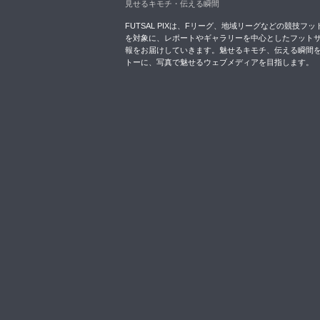
見せるキモチ・伝える瞬間
FUTSAL PIXは、Fリーグ、地域リーグなどの競技フッ
を対象に、レポートやギャラリーを中心としたフット
報をお届けしていきます。魅せるキモチ、伝える瞬間
トーに、写真で魅せるウェブメディアを目指します。