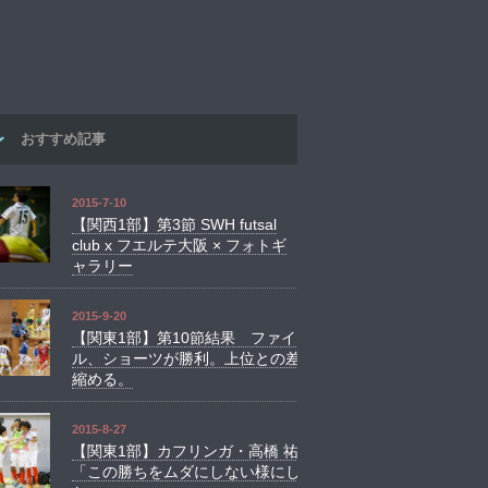
おすすめ記事
2015-7-10
【関西1部】第3節 SWH futsal
club x フエルテ大阪 × フォトギ
ャラリー
2015-9-20
【関東1部】第10節結果 ファイ
ル、ショーツが勝利。上位との差
縮める。
2015-8-27
【関東1部】カフリンガ・高橋 祐
「この勝ちをムダにしない様にし