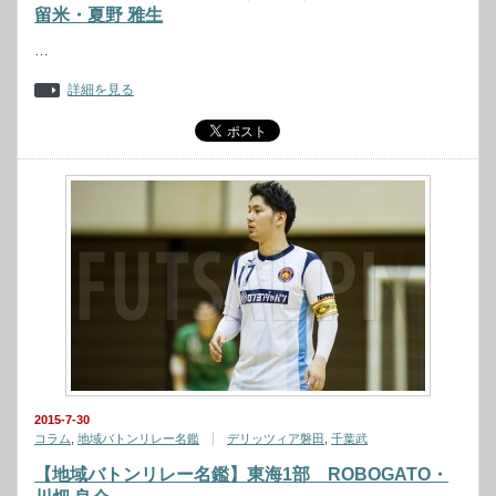
留米・夏野 雅生
…
詳細を見る
2015-7-30
コラム
,
地域バトンリレー名鑑
デリッツィア磐田
,
千葉武
【地域バトンリレー名鑑】東海1部 ROBOGATO・