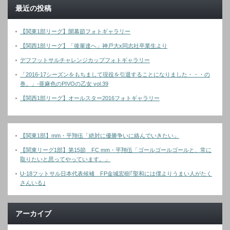
最近の投稿
【関東1部リーグ】開幕節フォトギャラリー
【関西1部リーグ】「後輩達へ」神戸大x同志社卒業生より
デフフットサルチャレンジカップフォトギャラリー
「2016-17シーズンをもちまして現役を引退することになりました・・・の
巻。」-亜麻色のPIVOの乙女 vol.39
【関西1部リーグ】オールスター2016フォトギャラリー
【関東1部】mm・平翔伍「絶対に優勝争いに絡んでいきたい」
【関東リーグ1部】第15節 FC mm・平翔伍「ゴールゴールゴールと、常に
取りたいと思ってやっています。」
U-18フットサル日本代表候補 FP金城宏樹｢聖和には僕よりうまい人がたく
さんいる｣
アーカイブ