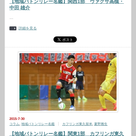
【地域バトンリレー名鑑】関西1部 ヴァクサ高槻・
中田 雄介
…
詳細を見る
2015-7-30
コラム
,
地域バトンリレー名鑑
カフリンガ東久留米
,
夏野雅生
【地域バトンリレー名鑑】関東1部 カフリンガ東久