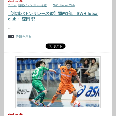
2015-10-26
コラム
,
地域バトンリレー名鑑
SWH Futsal Club
【地域バトンリレー名鑑】関西1部 SWH futsal
club・ 森田 郁
…
詳細を見る
2015-10-21