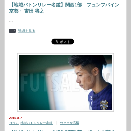
【地域バトンリレー名鑑】関西1部 フュンフバイン
京都・ 吉田 将之
…
詳細を見る
2015-8-7
コラム
,
地域バトンリレー名鑑
ヴァクサ高槻