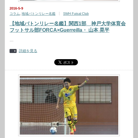
2016-5-9
コラム
,
地域バトンリレー名鑑
SWH Futsal Club
【地域バトンリレー名鑑】関西1部 神戸大学体育会
フットサル部FORCA×Guerreilla・ 山本 晃平
…
詳細を見る