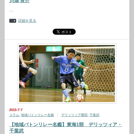
川畑 良介
…
詳細を見る
2015-7-7
コラム
,
地域バトンリレー名鑑
デリッツィア磐田
,
千葉武
【地域バトンリレー名鑑】東海1部 デリッツィア・
千葉武