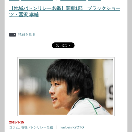
【地域バトンリレー名鑑】関東1部 ブラックショー
ツ・冨沢 孝輔
…
詳細を見る
2015-9-15
コラム
,
地域バトンリレー名鑑
funfbein KYOTO