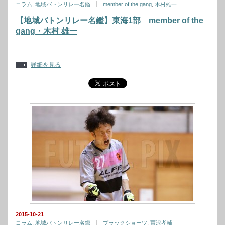
コラム
,
地域バトンリレー名鑑
member of the gang
,
木村雄一
【地域バトンリレー名鑑】東海1部 member of the
gang・木村 雄一
…
詳細を見る
2015-10-21
コラム
,
地域バトンリレー名鑑
ブラックショーツ
,
冨沢孝輔