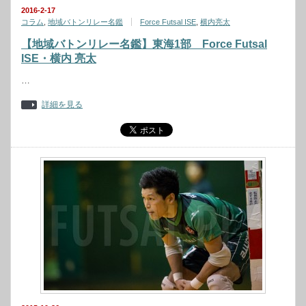
2016-2-17
コラム
,
地域バトンリレー名鑑
Force Futsal ISE
,
横内亮太
【地域バトンリレー名鑑】東海1部 Force Futsal
ISE・横内 亮太
…
詳細を見る