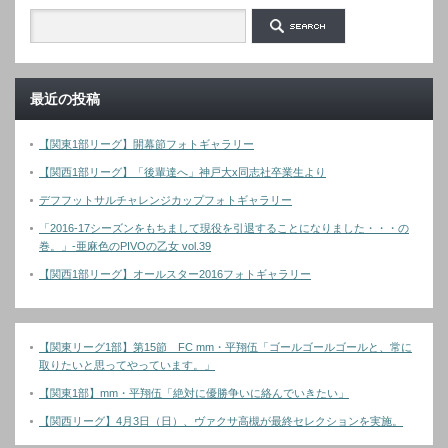
最近の投稿
【関東1部リーグ】開幕節フォトギャラリー
【関西1部リーグ】「後輩達へ」神戸大x同志社卒業生より
デフフットサルチャレンジカップフォトギャラリー
「2016-17シーズンをもちまして現役を引退することになりました・・・の
巻。」-亜麻色のPIVOの乙女 vol.39
【関西1部リーグ】オールスター2016フォトギャラリー
【関東リーグ1部】第15節 FC mm・平翔伍「ゴールゴールゴールと、常に
取りたいと思ってやっています。」
【関東1部】mm・平翔伍「絶対に優勝争いに絡んでいきたい」
【関西リーグ】4月3日（日）、ヴァクサ高槻が最終セレクションを実施。