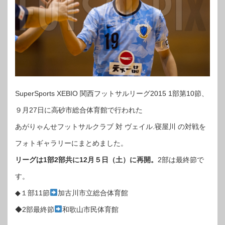
SuperSports XEBIO 関西フットサルリーグ2015 1部第10節、
９月27日に高砂市総合体育館で行われた
あがりゃんせフットサルクラブ 対 ヴェイル.寝屋川 の対戦を
フォトギャラリーにまとめました。
リーグは1部2部共に12月５日（土）に再開。
2部は最終節で
す。
◆１部11節
加古川市立総合体育館
◆2部最終節
和歌山市民体育館