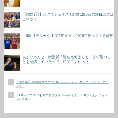
【関西1部】ピクスチョイス！関西1部3節の注目試合は
これやで！
【関西1部リーグ 】第2節結果・2015年度ベスト５表彰
あがりゃんせ・南監督「勝ち点何よりも、まず勝つこ
とを意識していたので、勝ててよかった」
【関西1部】第10節 ヴァクサ高槻 × バディフットサルクラブフォトギャ
ラリー
【Fリーグ2015/16】第23節フウガドールすみだ × バサジィ大分 フォト
ギャラリー