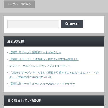
トップページに戻る
最近の投稿
【関東1部リーグ】開幕節フォトギャラリー
【関西1部リーグ】「後輩達へ」神戸大x同志社卒業生より
デフフットサルチャレンジカップフォトギャラリー
「2016-17シーズンをもちまして現役を引退することになりました・・・の
巻。」-亜麻色のPIVOの乙女 vol.39
【関西1部リーグ】オールスター2016フォトギャラリー
良く読まれている記事