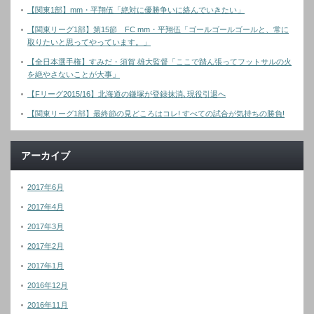
【関東1部】mm・平翔伍「絶対に優勝争いに絡んでいきたい」
【関東リーグ1部】第15節 FC mm・平翔伍「ゴールゴールゴールと、常に
取りたいと思ってやっています。」
【全日本選手権】すみだ・須賀 雄大監督「ここで踏ん張ってフットサルの火
を絶やさないことが大事」
【Fリーグ2015/16】北海道の鎌塚が登録抹消､現役引退へ
【関東リーグ1部】最終節の見どころはコレ! すべての試合が気持ちの勝負!
アーカイブ
2017年6月
2017年4月
2017年3月
2017年2月
2017年1月
2016年12月
2016年11月