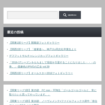
最近の投稿
【関東1部リーグ】開幕節フォトギャラリー
【関西1部リーグ】「後輩達へ」神戸大x同志社卒業生より
デフフットサルチャレンジカップフォトギャラリー
「2016-17シーズンをもちまして現役を引退することになりました・・・の
巻。」-亜麻色のPIVOの乙女 vol.39
【関西1部リーグ】オールスター2016フォトギャラリー
【関東リーグ1部】第15節 FC mm・平翔伍「ゴールゴールゴールと、常に
取りたいと思ってやっています。」
【関東リーグ1部】第16節 ノーヴォメンテ×ファイルフォックス府中「首位