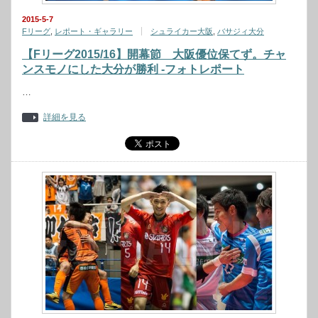
2015-5-7
Fリーグ
,
レポート・ギャラリー
シュライカー大阪
,
バサジィ大分
【Fリーグ2015/16】開幕節 大阪優位保てず。チャ
ンスモノにした大分が勝利 -フォトレポート
…
詳細を見る