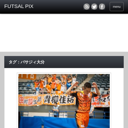
menu
タグ：バサジィ大分