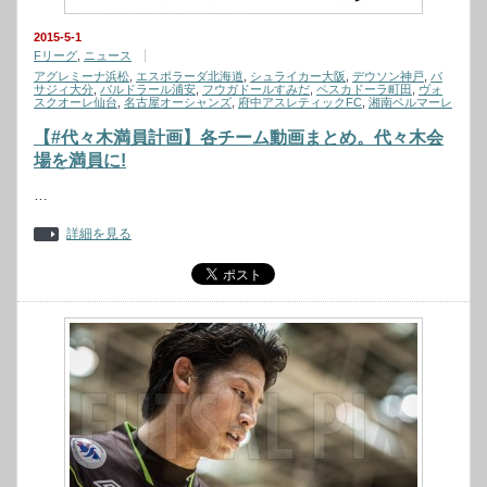
2015-5-1
Fリーグ
,
ニュース
アグレミーナ浜松
,
エスポラーダ北海道
,
シュライカー大阪
,
デウソン神戸
,
バ
サジィ大分
,
バルドラール浦安
,
フウガドールすみだ
,
ペスカドーラ町田
,
ヴォ
スクオーレ仙台
,
名古屋オーシャンズ
,
府中アスレティックFC
,
湘南ベルマーレ
【#代々木満員計画】各チーム動画まとめ。代々木会
場を満員に!
…
詳細を見る