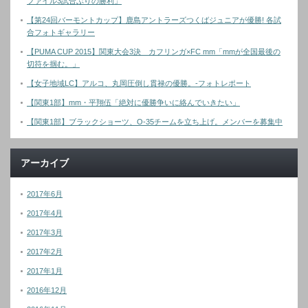
ファイル3試合ぶりの勝利」
【第24回バーモントカップ】鹿島アントラーズつくばジュニアが優勝! 各試
合フォトギャラリー
【PUMA CUP 2015】関東大会3決 カフリンガ×FC mm「mmが全国最後の
切符を掴む。」
【女子地域LC】アルコ、丸岡圧倒し貫禄の優勝。-フォトレポート
【関東1部】mm・平翔伍「絶対に優勝争いに絡んでいきたい」
【関東1部】ブラックショーツ、O-35チームを立ち上げ。メンバーを募集中
アーカイブ
2017年6月
2017年4月
2017年3月
2017年2月
2017年1月
2016年12月