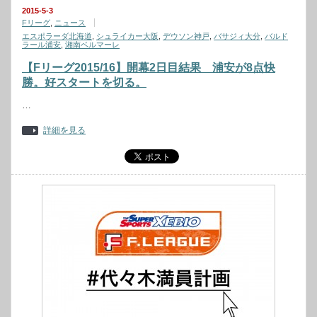
2015-5-3
Fリーグ
,
ニュース
エスポラーダ北海道
,
シュライカー大阪
,
デウソン神戸
,
バサジィ大分
,
バルド
ラール浦安
,
湘南ベルマーレ
【Fリーグ2015/16】開幕2日目結果 浦安が8点快
勝。好スタートを切る。
…
詳細を見る