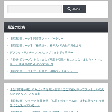
最近の投稿
【関東1部リーグ】開幕節フォトギャラリー
【関西1部リーグ】「後輩達へ」神戸大x同志社卒業生より
デフフットサルチャレンジカップフォトギャラリー
「2016-17シーズンをもちまして現役を引退することになりました・・・の
巻。」-亜麻色のPIVOの乙女 vol.39
【関西1部リーグ】オールスター2016フォトギャラリー
【全日本選手権】すみだ・須賀 雄大監督「ここで踏ん張ってフットサルの火
を絶やさないことが大事」
【関東1部】ショーツ 飯田 敏基 「結果を残すチームは、確実に勝つという部
分にこだわっている。」