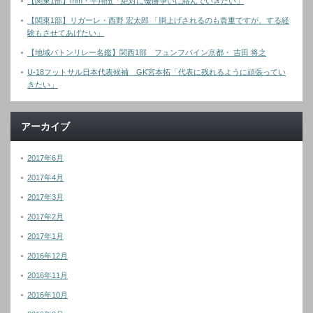
【関東1部】mm・平翔伍「絶対に優勝争いに絡んでいきたい」
【関東1部】リガーレ・西野 宏太郎 「胴上げされるのも貴重ですが、する経
験もさせてあげたい」
【地域バトンリレー名鑑】関西1部 フュンフバイン京都・ 吉田 将之
U-18フットサル日本代表候補 GK宮本拓「代表に残れるように頑張ってい
きたい」
アーカイブ
2017年6月
2017年4月
2017年3月
2017年2月
2017年1月
2016年12月
2016年11月
2016年10月