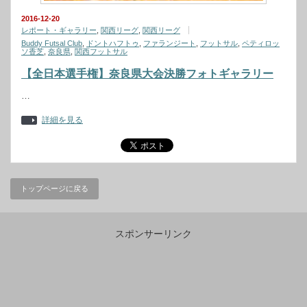
2016-12-20
レポート・ギャラリー
,
関西リーグ
,
関西リーグ
Buddy Futsal Club
,
ドントハフトゥ
,
ファランジート
,
フットサル
,
ペティロッ
ソ香芝
,
奈良県
,
関西フットサル
【全日本選手権】奈良県大会決勝フォトギャラリー
…
詳細を見る
トップページに戻る
スポンサーリンク