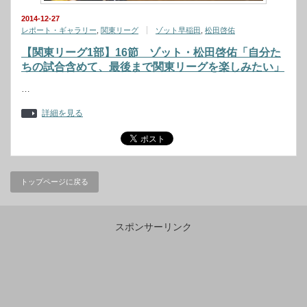
2014-12-27
レポート・ギャラリー
,
関東リーグ
ゾット早稲田
,
松田啓佑
【関東リーグ1部】16節 ゾット・松田啓佑「自分た
ちの試合含めて、最後まで関東リーグを楽しみたい」
…
詳細を見る
トップページに戻る
スポンサーリンク