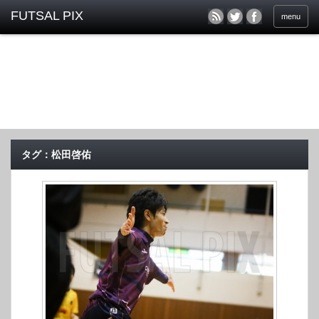
menu
タグ：松田啓佑