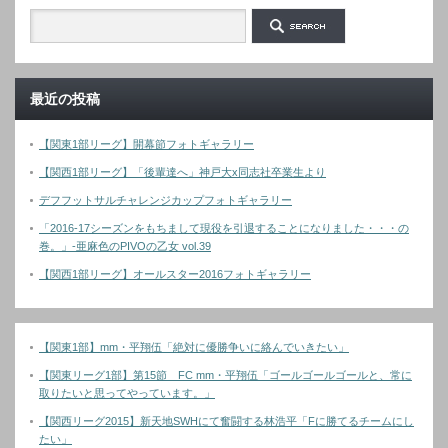
最近の投稿
【関東1部リーグ】開幕節フォトギャラリー
【関西1部リーグ】「後輩達へ」神戸大x同志社卒業生より
デフフットサルチャレンジカップフォトギャラリー
「2016-17シーズンをもちまして現役を引退することになりました・・・の
巻。」-亜麻色のPIVOの乙女 vol.39
【関西1部リーグ】オールスター2016フォトギャラリー
【関東1部】mm・平翔伍「絶対に優勝争いに絡んでいきたい」
【関東リーグ1部】第15節 FC mm・平翔伍「ゴールゴールゴールと、常に
取りたいと思ってやっています。」
【関西リーグ2015】新天地SWHにて奮闘する林浩平「Fに勝てるチームにし
たい」