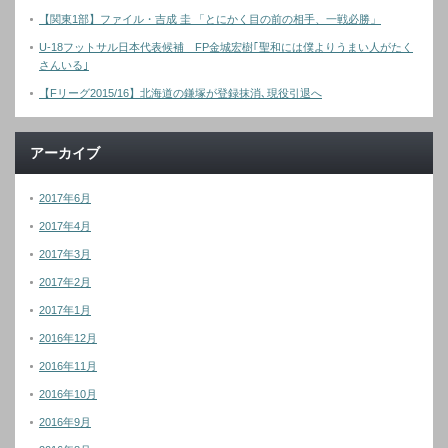
【関東1部】ファイル・吉成 圭 「とにかく目の前の相手、一戦必勝」
U-18フットサル日本代表候補 FP金城宏樹｢聖和には僕よりうまい人がたく
さんいる｣
【Fリーグ2015/16】北海道の鎌塚が登録抹消､現役引退へ
アーカイブ
2017年6月
2017年4月
2017年3月
2017年2月
2017年1月
2016年12月
2016年11月
2016年10月
2016年9月