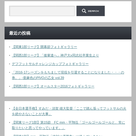
最近の投稿
【関東1部リーグ】開幕節フォトギャラリー
【関西1部リーグ】「後輩達へ」神戸大x同志社卒業生より
デフフットサルチャレンジカップフォトギャラリー
「2016-17シーズンをもちまして現役を引退することになりました・・・の
巻。」-亜麻色のPIVOの乙女 vol.39
【関西1部リーグ】オールスター2016フォトギャラリー
【全日本選手権】すみだ・須賀 雄大監督「ここで踏ん張ってフットサルの火
を絶やさないことが大事」
【関東リーグ1部】第15節 FC mm・平翔伍「ゴールゴールゴールと、常に
取りたいと思ってやっています。」