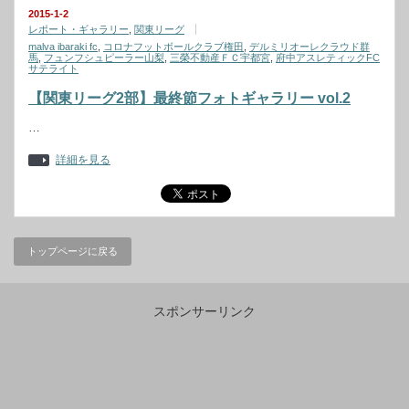
2015-1-2
レポート・ギャラリー
,
関東リーグ
malva ibaraki fc
,
コロナフットボールクラブ権田
,
デルミリオーレクラウド群
馬
,
フュンフシュピーラー山梨
,
三榮不動産ＦＣ宇都宮
,
府中アスレティックFC
サテライト
【関東リーグ2部】最終節フォトギャラリー vol.2
…
詳細を見る
トップページに戻る
スポンサーリンク