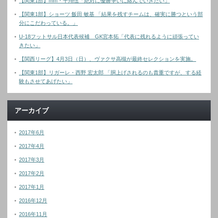
【関東1部】mm・平翔伍「絶対に優勝争いに絡んでいきたい」
【関東1部】ショーツ 飯田 敏基 「結果を残すチームは、確実に勝つという部
分にこだわっている。」
U-18フットサル日本代表候補 GK宮本拓「代表に残れるように頑張ってい
きたい」
【関西リーグ】4月3日（日）、ヴァクサ高槻が最終セレクションを実施。
【関東1部】リガーレ・西野 宏太郎 「胴上げされるのも貴重ですが、する経
験もさせてあげたい」
アーカイブ
2017年6月
2017年4月
2017年3月
2017年2月
2017年1月
2016年12月
2016年11月