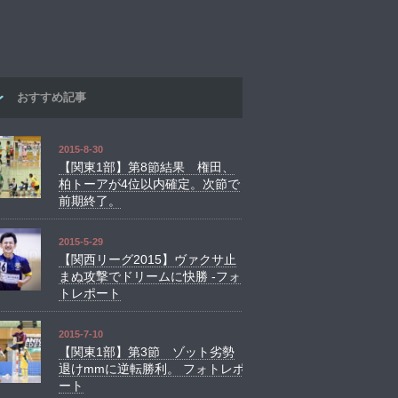
おすすめ記事
2015-8-30
【関東1部】第8節結果 権田、
柏トーアが4位以内確定。次節で
前期終了。
2015-5-29
【関西リーグ2015】ヴァクサ止
まぬ攻撃でドリームに快勝 -フォ
トレポート
2015-7-10
【関東1部】第3節 ゾット劣勢
退けmmに逆転勝利。 フォトレポ
ート