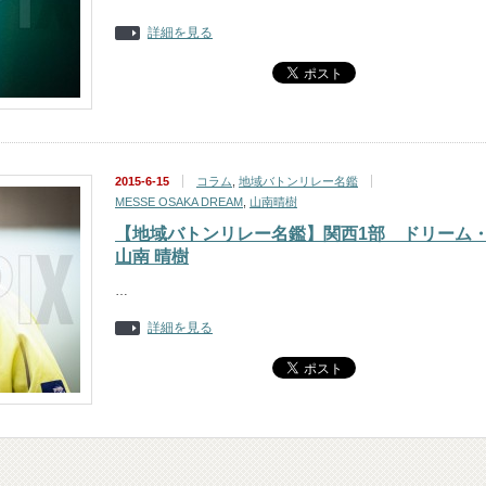
詳細を見る
2015-6-15
コラム
,
地域バトンリレー名鑑
MESSE OSAKA DREAM
,
山南晴樹
【地域バトンリレー名鑑】関西1部 ドリーム
山南 晴樹
…
詳細を見る