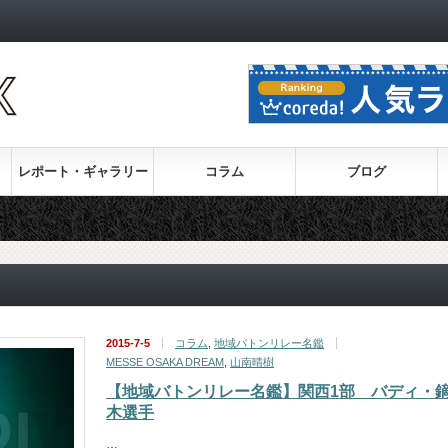
レポート・ギャラリー
コラム
ブログ
2015-7-5
コラム
,
地域バトンリレー名鑑
MESSE OSAKA DREAM
,
山南晴樹
【地域バトンリレー名鑑】関西1部 バディ・
木選手
…