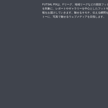
FUTSAL PIXは、Fリーグ、地域リーグなどの競技フッ
を対象に、レポートやギャラリーを中心としたフット
報をお届けしていきます。魅せるキモチ、伝える瞬間
トーに、写真で魅せるウェブメディアを目指します。