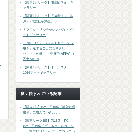
【関東1部リーグ】開幕節フォトギ
ャラリー
【関西1部リーグ】「後輩達へ」神
戸大x同志社卒業生より
デフフットサルチャレンジカップフ
ォトギャラリー
「2016-17シーズンをもちまして現
役を引退することになりまし
た・・・の巻。」-亜麻色のPIVOの
乙女 vol.39
・
【関西1部リーグ】オールスター
2016フォトギャラリー
良く読まれている記事
【関東1部】mm・平翔伍「絶対に優
勝争いに絡んでいきたい」
【関東リーグ1部】第15節 FC
mm・平翔伍「ゴールゴールゴール
と、常に取りたいと思ってやってい