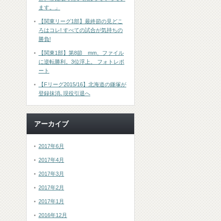
ます。」
【関東リーグ1部】最終節の見どこ
ろはコレ! すべての試合が気持ちの
勝負!
【関東1部】第8節 mm、ファイル
に逆転勝利。3位浮上。 フォトレポ
ート
【Fリーグ2015/16】北海道の鎌塚が
登録抹消､現役引退へ
アーカイブ
2017年6月
2017年4月
2017年3月
2017年2月
2017年1月
2016年12月