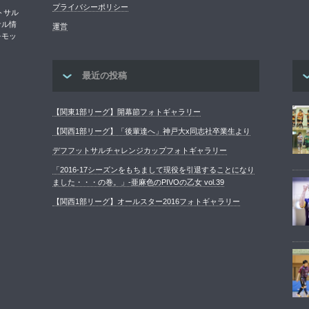
プライバシーポリシー
トサル
サル情
運営
をモッ
最近の投稿
【関東1部リーグ】開幕節フォトギャラリー
【関西1部リーグ】「後輩達へ」神戸大x同志社卒業生より
デフフットサルチャレンジカップフォトギャラリー
「2016-17シーズンをもちまして現役を引退することになり
ました・・・の巻。」-亜麻色のPIVOの乙女 vol.39
【関西1部リーグ】オールスター2016フォトギャラリー