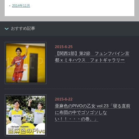
2014年11月
おすすめ記事
2015-6-25
【関西1部】第2節 フュンフバイン京
都 x ミキハウス フォトギャラリー
2015-6-22
亜麻色のPIVOの乙女 vol.23「寝る直前
に布団の中でゴソゴソしな
い！！・・・の巻。」