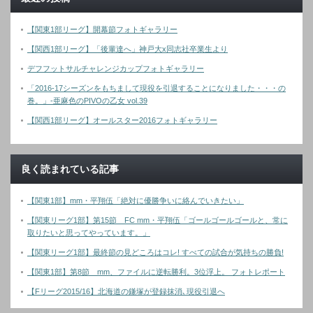
【関東1部リーグ】開幕節フォトギャラリー
【関西1部リーグ】「後輩達へ」神戸大x同志社卒業生より
デフフットサルチャレンジカップフォトギャラリー
「2016-17シーズンをもちまして現役を引退することになりました・・・の
巻。」-亜麻色のPIVOの乙女 vol.39
【関西1部リーグ】オールスター2016フォトギャラリー
良く読まれている記事
【関東1部】mm・平翔伍「絶対に優勝争いに絡んでいきたい」
【関東リーグ1部】第15節 FC mm・平翔伍「ゴールゴールゴールと、常に
取りたいと思ってやっています。」
【関東リーグ1部】最終節の見どころはコレ! すべての試合が気持ちの勝負!
【関東1部】第8節 mm、ファイルに逆転勝利。3位浮上。 フォトレポート
【Fリーグ2015/16】北海道の鎌塚が登録抹消､現役引退へ