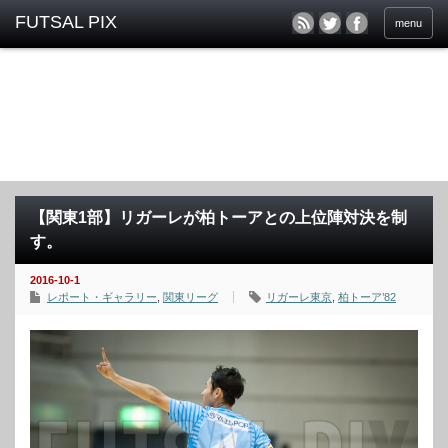
menu
【関東1部】リガーレが柏トーアとの上位陣対決を制
す。
2016-10-1
レポート・ギャラリー
,
関東リーグ
リガーレ東京
,
柏トーア’82