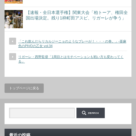
【速報・全日本選手権】関東大会「柏トーア、権田全
国出場決定。残り1枠町田アスピ、リガーレが争う」
「これ飲んだらリカルジーニョのようなプレーが！・・・の巻。」-亜麻
色のPIVOの乙女 vol.34
リガーレ・西野監督「1周目とはモチベーションも戦い方も変わってく
る」
トップページに戻る
最近の投稿