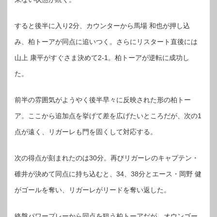
すると後半に入り2分、カウンターから馬場 和也が押し込
み、柏トーアが同点に追いつく。さらにリスタート直後には
山上 康平がすぐさま決めて2-1。柏トーアが逆転に成功し
た。
前半の雰囲気がようやく後半早々に反映された形の柏トー
ア。ここから追加点を挙げて差を広げたいところだが、次の1
点が遠く、リガーレも門を固くして対応する。
次の得点が刻まれたのは30分。再びリガーレのキャプテン・
碓井が決めて同点に持ち込むと、34、38分とエース・岡野 健
がゴールを奪い、リガーレがリードを奪い返した。
終盤パワープレーから同点を狙う柏トーアだが、オウンゴー