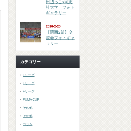
田辺っこx同志
社大学 フォト
ギャラリー
2016-2-20
【関西2部】交
流会フォトギャ
ラリー
カテゴリー
Fリーグ
Fリーグ
Fリーグ
PUMA CUP
その他
その他
コラム