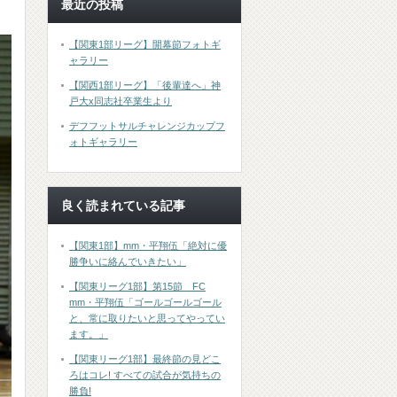
最近の投稿
【関東1部リーグ】開幕節フォトギ
ャラリー
【関西1部リーグ】「後輩達へ」神
戸大x同志社卒業生より
デフフットサルチャレンジカップフ
ォトギャラリー
良く読まれている記事
【関東1部】mm・平翔伍「絶対に優
勝争いに絡んでいきたい」
【関東リーグ1部】第15節 FC
mm・平翔伍「ゴールゴールゴール
と、常に取りたいと思ってやってい
ます。」
【関東リーグ1部】最終節の見どこ
ろはコレ! すべての試合が気持ちの
勝負!