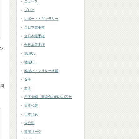
ニュース
ブログ
レポート・ギャラリー
全日本選手権
全日本選手権
全日本選手権
ジ
地域CL
地域CL
地域バトンリレー名鑑
女子
岡
女子
日下大輔 亜麻色のPivoの乙女
日本代表
日本代表
未分類
東海リーグ