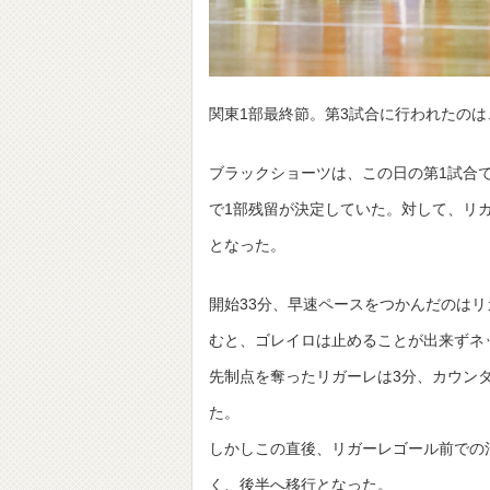
関東1部最終節。第3試合に行われたの
ブラックショーツは、この日の第1試合
で1部残留が決定していた。対して、リ
となった。
開始33分、早速ペースをつかんだのは
むと、ゴレイロは止めることが出来ずネ
先制点を奪ったリガーレは3分、カウン
た。
しかしこの直後、リガーレゴール前での
く、後半へ移行となった。