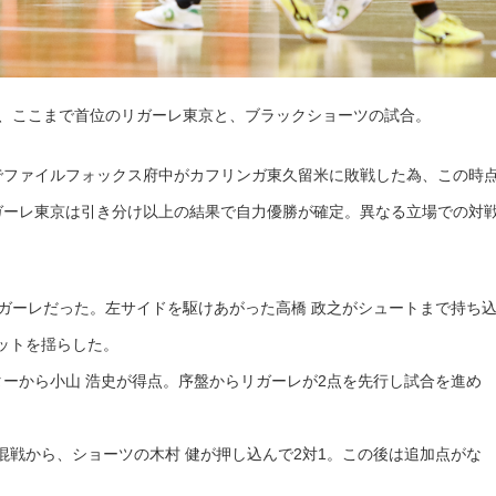
は、ここまで首位のリガーレ東京と、ブラックショーツの試合。
でファイルフォックス府中がカフリンガ東久留米に敗戦した為、この時
ガーレ東京は引き分け以上の結果で自力優勝が確定。異なる立場での対
リガーレだった。左サイドを駆けあがった高橋 政之がシュートまで持ち
ットを揺らした。
ターから小山 浩史が得点。序盤からリガーレが2点を先行し試合を進め
混戦から、ショーツの木村 健が押し込んで2対1。この後は追加点がな