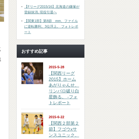
【Fリーグ2015/16】北海道の鎌塚が
登録抹消､現役引退へ
【関東1部】第8節 mm、ファイル
に逆転勝利。3位浮上。 フォトレポ
ート
点
おすすめ記事
戦
2015-5-28
【関西リーグ
2015】ホーム
あがりゃんせ、
込
リンバロ破り白
星飾る。 -フォ
トレポート
2015-6-22
【関西２部第２
節】フゴウxサ
ンスユニック、